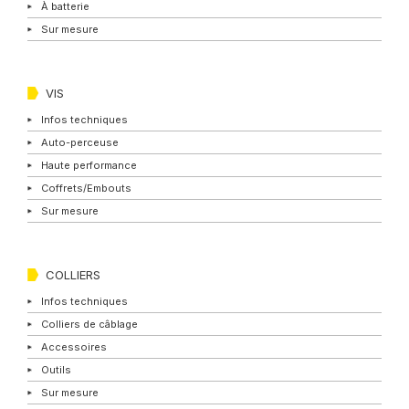
À batterie
Sur mesure
VIS
Infos techniques
Auto-perceuse
Haute performance
Coffrets/Embouts
Sur mesure
COLLIERS
Infos techniques
Colliers de câblage
Accessoires
Outils
Sur mesure