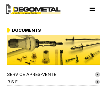
Cookies management panel
Toggle
navigatio
Accueil
>
Téléchargement
>
Catégories
> Documents
DOCUMENTS
SERVICE APRES-VENTE
R.S.E.