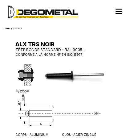
Cookies management panel
Toggle
navigatio
Accueil
>
Produits
>
Rivets aveugles
>
Rivet standard
> Rivet Couleur
Alu / Acier
ALX TRS NOIR
TÊTE RONDE STANDARD - RAL 9005 -
CONFORME À LA NORME NF EN ISO 15977
CORPS :
ALUMINIUM
CLOU :
ACIER ZINGUÉ