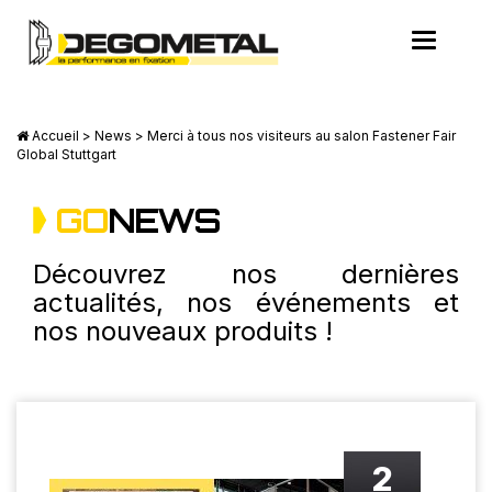
Cookies management panel
Toggle
navigatio
Accueil
>
News
> Merci à tous nos visiteurs au salon Fastener Fair
Global Stuttgart
GO
NEWS
Découvrez nos dernières
actualités, nos événements et
nos nouveaux produits !
2