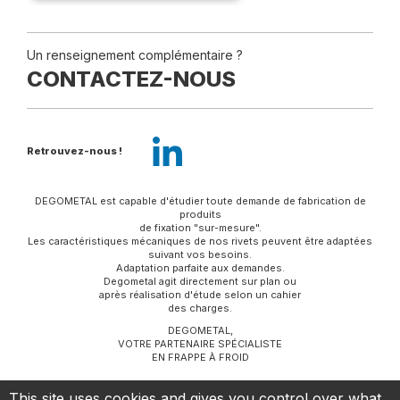
Un renseignement complémentaire ?
CONTACTEZ-NOUS
Retrouvez-nous !
DEGOMETAL est capable d'étudier toute demande de fabrication de
produits
de fixation "sur-mesure".
Les caractéristiques mécaniques de nos rivets peuvent être adaptées
suivant vos besoins.
Adaptation parfaite aux demandes.
Degometal agit directement sur plan ou
après réalisation d'étude selon un cahier
des charges.
DEGOMETAL,
VOTRE PARTENAIRE SPÉCIALISTE
EN FRAPPE À FROID
This site uses cookies and gives you control over what
Mentions légales
-
Gestion des cookies