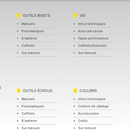
OUTILS RIVETS
VIS
Manuels
Infos techniques
Pneumatiques
Auto-perceuse
À batterie
Haute performance
Coffrets
Coffrets/Embouts
Sur mesure
Sur mesure
S
OUTILS ÉCROUS
COLLIERS
Manuels
Infos techniques
Pneumatiques
Colliers de câblage
Coffrets
Accessoires
À batterie
Outils
Sur mesure
Sur mesure