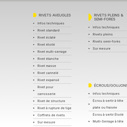
RIVETS AVEUGLES
RIVETS PLEINS &
SEMI-FORES
Infos techniques
Infos techniques
Rivet standard
Rivets pleins
Rivet éclaté
Rivets semi-forés
Rivet étoilé
Sur mesure
Rivet multi-serrage
Rivet étanche
Rivet masse
Rivet cannelé
Rivet expansé
ÉCROUS/GOUJON
Rivet pour
Infos techniques
carrosserie
Écrou à sertir à tête
Rivet de structure
plate ou fraisée
Rivet à rupture de tige
Écrou à sertir Étoilé
Coffrets de rivets
Multi-Serrage à tête
Sur mesure