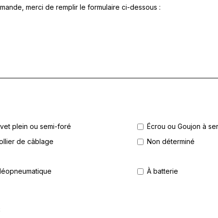
mande, merci de remplir le formulaire ci-dessous :
ivet plein ou semi-foré
Écrou ou Goujon à ser
ollier de câblage
Non déterminé
léopneumatique
À batterie
S